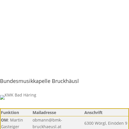
MUSIKKAPELLEN
TERMIN EINTRAGEN

Bundesmusikkapelle Bruckhäusl
Funktion
Mailadresse
Anschrift
OM
: Martin
obmann@bmk-
6300 Wörgl, Einöden 9
Gasteiger
bruckhaeusl.at