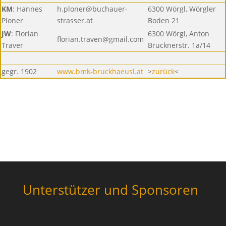
KM
: Hannes
h.ploner@buchauer-
6300 Wörgl, Wörgler
Ploner
strasser.at
Boden 21
JW
: Florian
6300 Wörgl, Anton
florian.traven@gmail.com
Traver
Brucknerstr. 1a/14
gegr. 1902
www.bmk-bruckhaeusl.at
>
zurück
<
Unterstützer und Sponsoren