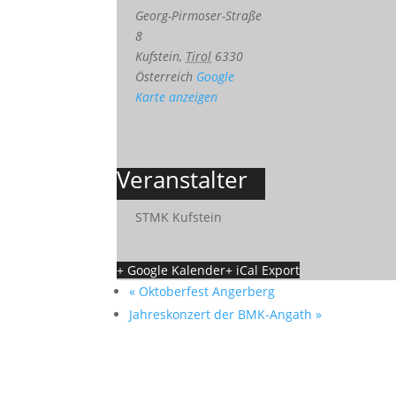
Georg-Pirmoser-Straße
8
Kufstein
,
Tirol
6330
Österreich
Google
Karte anzeigen
Veranstalter
STMK Kufstein
+ Google Kalender
+ iCal Export
«
Oktoberfest Angerberg
Jahreskonzert der BMK-Angath
»