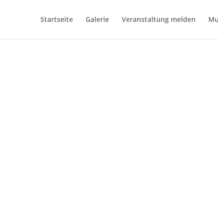
Startseite
Galerie
Veranstaltung melden
Mu
rinntaler Musi
MUSIKKAPELLEN
TERMIN EINTRAGEN
