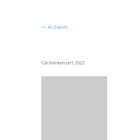
<< All Events
Cäcilienkonzert STMK Kuf
22. Oktober 2022 - 19:30
|
22:00
Cäcilienkonzert 2022