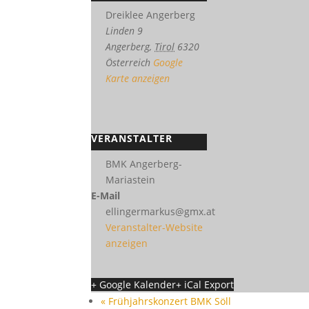
Dreiklee Angerberg
Linden 9
Angerberg
,
Tirol
6320
Österreich
Google
Karte anzeigen
VERANSTALTER
BMK Angerberg-
Mariastein
E-Mail
ellingermarkus@gmx.at
Veranstalter-Website
anzeigen
+ Google Kalender
+ iCal Export
«
Frühjahrskonzert BMK Söll