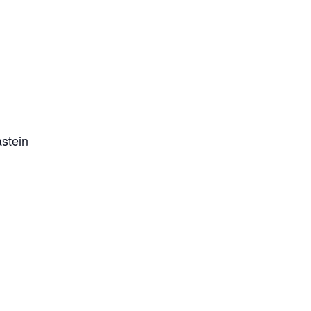
gerberg-Mariastein
stein