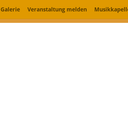
Galerie
Veranstaltung melden
Musikkapell
rinntaler Musi
MUSIKKAPELLEN
TERMIN EINTRAGEN
