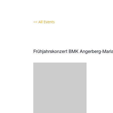
<< All Events
Frühjahrskonzert BMK An
14. April 2023 - 20:00
|
22:00
Frühjahrskonzert BMK Angerberg-Maria