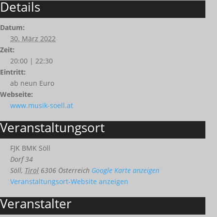
Details
Datum:
30. März 2022
Zeit:
20:00 | 22:30
Eintritt:
ab neun Euro
Webseite:
www.musik-soell.at
Veranstaltungsort
FJK BMK Söll
Dorf 34
Söll
,
Tirol
6306
Österreich
Google Karte anzeigen
Veranstaltungsort-Website anzeigen
Veranstalter