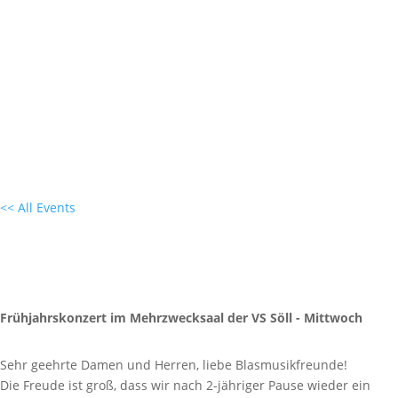
MUSIKKAPELLEN
TERMIN EINTRAGEN

<< All Events
Frühjahrskonzert BMK Söll 2022 –
Mittwoch
30. März 2022 - 20:00
|
22:30
Frühjahrskonzert im Mehrzwecksaal der VS Söll - Mittwoch
Sehr geehrte Damen und Herren, liebe Blasmusikfreunde!
Die Freude ist groß, dass wir nach 2-jähriger Pause wieder ein