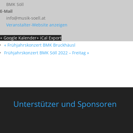
BMK Söll
E-Mail
info@musik-soell.at
Veranstalter-Website anzeigen
+ Google Kalender
+ iCal Export
«
Frühjahrskonzert BMK Bruckhäusl
Frühjahrskonzert BMK Söll 2022 – Freitag
»
Unterstützer und Sponsoren