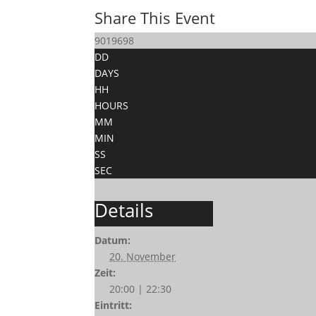
Share This Event
9019698
DD
DAYS
HH
HOURS
MM
MIN
SS
SEC
Details
Datum:
20. November
Zeit:
20:00 | 22:30
Eintritt: