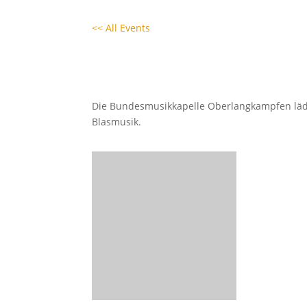
<< All Events
Jahreskonzert BMK Ober
20. November - 20:00
|
22:30
Die Bundesmusikkapelle Oberlangkampfen lädt 
Blasmusik.