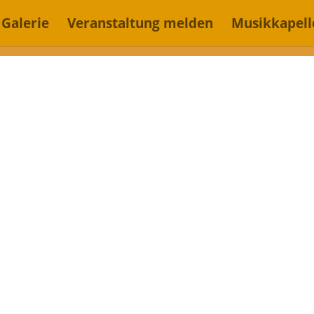
Galerie
Veranstaltung melden
Musikkapell
Unterinntaler Musikbund
Musikkapellen
Termin Eintragen
