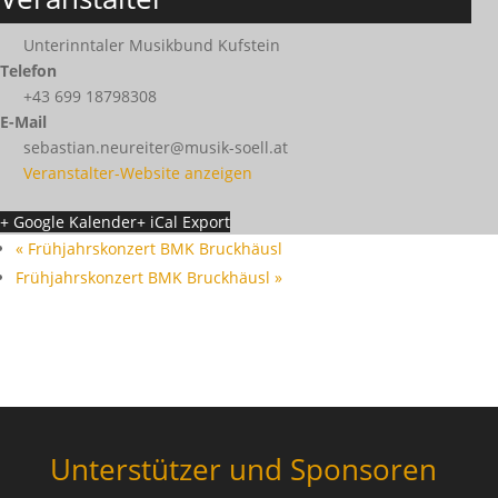
Unterinntaler Musikbund Kufstein
Telefon
+43 699 18798308
E-Mail
sebastian.neureiter@musik-soell.at
Veranstalter-Website anzeigen
+ Google Kalender
+ iCal Export
«
Frühjahrskonzert BMK Bruckhäusl
Frühjahrskonzert BMK Bruckhäusl
»
Unterstützer und Sponsoren