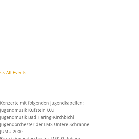
MUSIKKAPELLEN
TERMIN EINTRAGEN

<< All Events
Jungmusikertreffen
25. Februar 2024 - 16:00
|
19:00
Konzerte mit folgenden Jugendkapellen:
Jugendmusik Kufstein U.U
Jugendmusik Bad Häring-Kirchbichl
Jugendorchester der LMS Untere Schranne
JUMU 2000
Bezirksjugendorchester LMS St. Johann