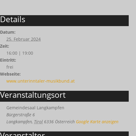
Details
Datum:
25. Februar 2024
Zeit:
16:00 | 19:00
Eintritt:
frei
Webseite:
www.unterinntaler-musikbund.at
Veranstaltungsort
Gemeindesaal Langkampfen
Bürgerstraße 6
Langkampfen
,
Tirol
6336
Österreich
Google Karte anzeigen
Veranstalter